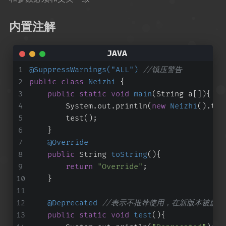
内置注解
@SuppressWarnings("ALL")
//镇压警告
public
class
Neizhi
 {
public
static
void
main
(String a[])
{
        System.out.println(
new
Neizhi
().toS
        test();
    }
@Override
public
 String 
toString
()
{
return
"Override"
;
    }
@Deprecated
//表示不推荐使用，在新版本被废
public
static
void
test
()
{