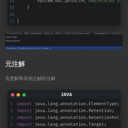
        System.out.println(
"Deprecated"
);
    }
}
元注解
负责解释其他注解的注解
import
 java.lang.annotation.ElementType;
import
 java.lang.annotation.Retention;
import
 java.lang.annotation.RetentionPolicy
import
 java.lang.annotation.Target;