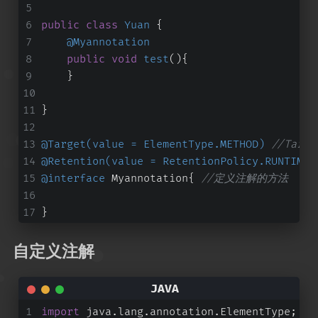
public
class
Yuan
 {
@Myannotation
public
void
test
()
{
    }
}
@Target(value = ElementType.METHOD)
//Ta
@Retention(value = RetentionPolicy.RUNTIME)
@interface
 Myannotation{ 
//定义注解的方法
}
自定义注解
import
 java.lang.annotation.ElementType;