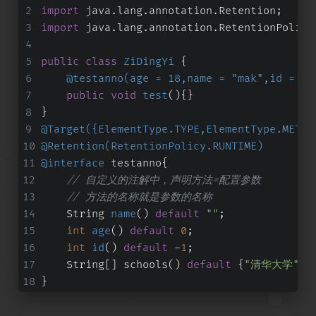
import
 java.lang.annotation.Retention;
import
 java.lang.annotation.RetentionPolicy
public
class
ZiDingYi
 {
@testanno(age = 18,name = "mak",id = 1
public
void
test
()
{}
}
@Target({ElementType.TYPE,ElementType.METHO
@Retention(RetentionPolicy.RUNTIME)
@interface
 testanno{
// 自定义的注解中，声明方法=配置参数
// 方法的名称就是参数的名称
    String 
name
()
default
""
;
int
age
()
default
0
;
int
id
()
default
 -
1
;
    String[] schools() 
default
 {
"清华大学"
,
"
}