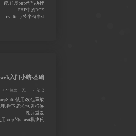
读,任意php代码执行
PHP中的RCE
eval(str):将字符串st
web入门小结-基础
2022 热度
无~
ctf笔记
urpSuite使用:发包重放
代理,拦下请求包,进行修
改并重发
burp的repeat模块反