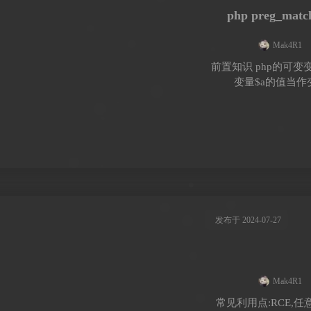
php preg_m
Mak4R1
前置知识 php的可变变
变量$a的值当作变
发布于 2024-07-27
Mak4R1
常见利用点:RCE,任意