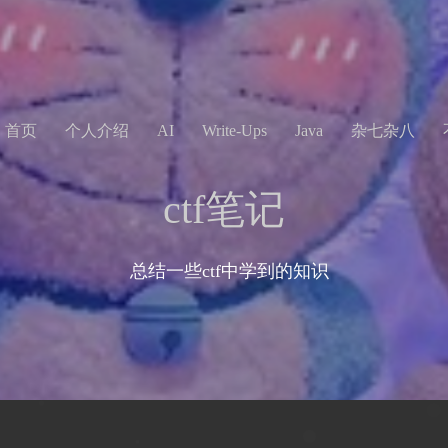
首页
个人介绍
AI
Write-Ups
Java
杂七杂八
ctf笔记
总结一些ctf中学到的知识