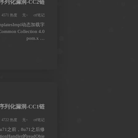
反序列化漏洞-CC2链
4571 热度
无~
ctf笔记
platesImpl动态加载字
n Collection 4.0
pom.x …
反序列化漏洞-CC1链
4722 热度
无~
ctf笔记
8u71之前，8u71之后修
tionHandler的readObje