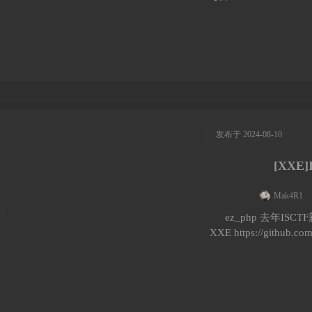
发布于 2024-08-10
[XXE]
Mak4R1
ez_php 去年IS
XXE https://github.c