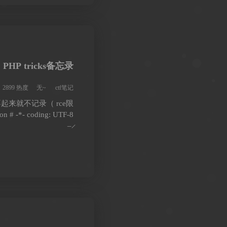
PHP tricks备忘录
2899 热度
无~
ctf笔记
来就不记录（ rce限
n # -*- coding: UTF-8
– ̷