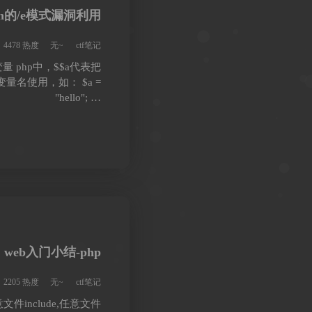
atch的/e模式漏洞利用
4478 热度
无~
ctf笔记
量 php中，$$a代表把
量名使用，如： $a =
"hello"; …
web入门小结-php
2205 热度
无~
ctf笔记
文件include,任意文件